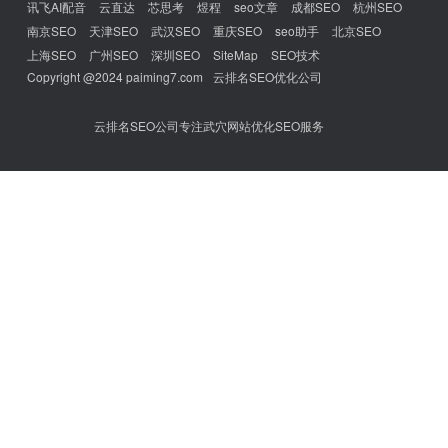
讯飞AI配音
云直达
芯思考
煜程
seo文章
成都SEO
杭州SEO
南京SEO
天津SEO
武汉SEO
重庆SEO
seo助手
北京SEO
上海SEO
广州SEO
深圳SEO
SiteMap
SEO技术
Copyright @2024 paiming7.com
云排名SEO优化公司
云排名SEO公司专注武穴网站优化SEO服务